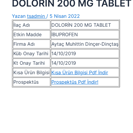
DOLORİN 200 MG TABLET
Yazan
tsadmin
/
5 Nisan 2022
İlaç Adı
DOLORİN 200 MG TABLET
Etkin Madde
İBUPROFEN
Firma Adı
Aytaç Muhittin Dinçer-Dinçtaş
Küb Onay Tarihi
14/10/2019
Kt Onay Tarihi
14/10/2019
Kısa Ürün Bilgisi
Kısa Ürün Bilgisi Pdf İndir
Prospektüs
Prospektüs Pdf İndir!