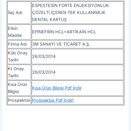
ESPESTESİN FORTE ENJEKSİYONLUK
İlaç Adı
ÇÖZELTİ İÇEREN TEK KULLANIMLIK
DENTAL KARTUŞ
Etkin
EPİNEFRİN HCL+ARTİKAİN HCL
Madde
Firma Adı
3M SANAYİ VE TİCARET A.Ş.
Küb Onay
26/03/2014
Tarihi
Kt Onay
26/03/2014
Tarihi
Kısa Ürün
Kısa Ürün Bilgisi Pdf İndir
Bilgisi
Prospektüs
Prospektüs Pdf İndir!