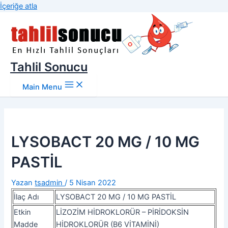
İçeriğe atla
Tahlil Sonucu
Main Menu
LYSOBACT 20 MG / 10 MG
PASTİL
Yazan
tsadmin
/
5 Nisan 2022
İlaç Adı
LYSOBACT 20 MG / 10 MG PASTİL
Etkin
LİZOZİM HİDROKLORÜR – PİRİDOKSİN
Madde
HİDROKLORÜR (B6 VİTAMİNİ)