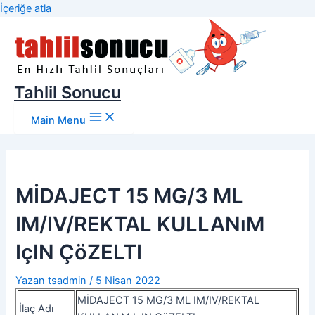
İçeriğe atla
Tahlil Sonucu
Main Menu
MİDAJECT 15 MG/3 ML
IM/IV/REKTAL KULLANıM
IçIN ÇöZELTI
Yazan
tsadmin
/
5 Nisan 2022
MİDAJECT 15 MG/3 ML IM/IV/REKTAL
İlaç Adı