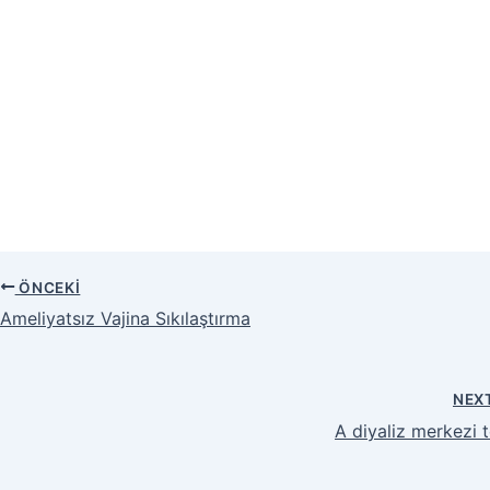
ÖNCEKI
Ameliyatsız Vajina Sıkılaştırma
NEX
A diyaliz merkezi t