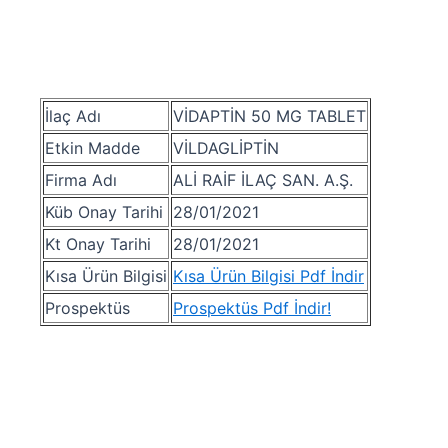
İlaç Adı
VİDAPTİN 50 MG TABLET
Etkin Madde
VİLDAGLİPTİN
Firma Adı
ALİ RAİF İLAÇ SAN. A.Ş.
Küb Onay Tarihi
28/01/2021
Kt Onay Tarihi
28/01/2021
Kısa Ürün Bilgisi
Kısa Ürün Bilgisi Pdf İndir
Prospektüs
Prospektüs Pdf İndir!